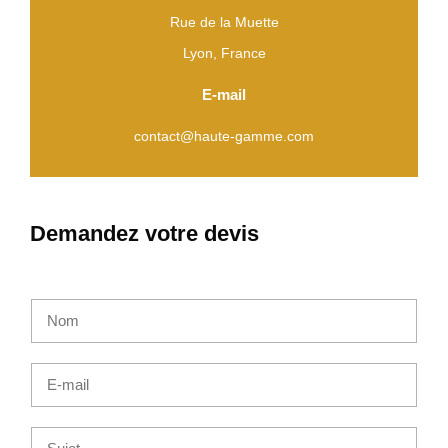
Rue de la Muette
Lyon, France
E-mail
contact@
haute-gamme.com
Demandez votre devis
N
o
m
E
*
-
m
S
a